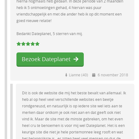
hierna nogmaals heb gedaan. In deze periode van 2 maanden
heb ik 5 ontmoetingen gehad, 4 hiervan was puur
vriendschappelijk en met die ander heb ik op dit moment een
goed nieuwe relatie!
Bedankt Dateplanet, 5 sterren van mij.
Bezoek Dateplanet
Lianne (40)
6 november 2018
Dit is ook de website die mij het beste bevalt van allemaal. Ik
heb al op heel veel verschillende websites een beetje
rondgeneusd, en natuurlijk is op iedere site wel iets aan te
merken daar ontkom je ook niet aan en dat geeft ook niet
vind ik. Maar de site met de minste gebreken, om het even
heel cru te benoemen is voor mij wel Dateplanet. Het is een
keurige site die niet je hele portemonnee leeg rooft en wat
het belangrijkste is , er zitten heel veel mensen op dus de