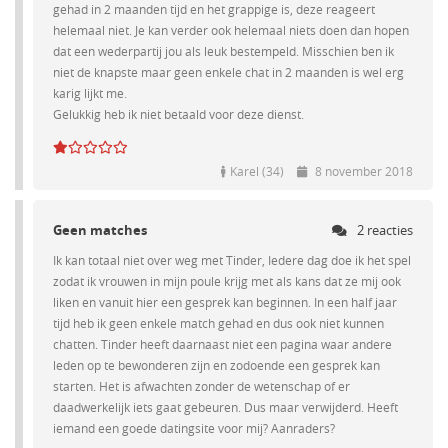
gehad in 2 maanden tijd en het grappige is, deze reageert
helemaal niet. Je kan verder ook helemaal niets doen dan hopen
dat een wederpartij jou als leuk bestempeld. Misschien ben ik
niet de knapste maar geen enkele chat in 2 maanden is wel erg
karig lijkt me.
Gelukkig heb ik niet betaald voor deze dienst.
Karel (34)
8 november 2018
Geen matches
2 reacties
Ik kan totaal niet over weg met Tinder, Iedere dag doe ik het spel
zodat ik vrouwen in mijn poule krijg met als kans dat ze mij ook
liken en vanuit hier een gesprek kan beginnen. In een half jaar
tijd heb ik geen enkele match gehad en dus ook niet kunnen
chatten. Tinder heeft daarnaast niet een pagina waar andere
leden op te bewonderen zijn en zodoende een gesprek kan
starten. Het is afwachten zonder de wetenschap of er
daadwerkelijk iets gaat gebeuren. Dus maar verwijderd. Heeft
iemand een goede datingsite voor mij? Aanraders?