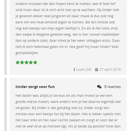
oudere vrouwen die dan hopen kans te maken, wat ik heel lief
vind maar daar zit ik toch echt niet op te wachten. Op tinder heb
je gewoon lekker veel jongeren en daar maak ik dus ook nog
kans om een leuk iemand tegen te komen, die ten minste ook
nog een beetje van mijn eigen leeftijd is. En als ik het niets vind,
dan swipe ik diegene gewoon weg, dat is hier zoveel makkelijker
dan op andere sites, daar moet je het weer uitleggen enzo. Daar
heb ik toch helemaal geen zin in, nee geef mij maar tinder! Veel
gemakkelijker.
Luuk (29)
27 april 2019
tinder zorgt voor fun
0 reacties
Het daten was altijd zo serieus en als man moest je wel een
goede indruk maken, want anders kon je het daarna eigenlijk wel
vergeten. Bij tinder is dat gelukkig niet zo, tinder zorgt ten
minste voor een beetje fun bij het daten. Het is lekker speels met
het naar links en het naar rechts swipen en zorgt er voor dat er
niet te veel druk op mensen ligt. Als je beide op positief inzet dan