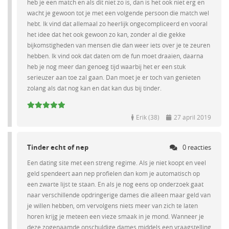
heb je een match en als dit niet zo is, dan is het ook niet erg en
wacht je gewoon tot je met een volgende persoon die match wel
hebt. Ik vind dat allemaal zo heerlijk ongecompliceerd en vooral
het idee dat het ook gewoon zo kan, zonder al die gekke
bijkomstigheden van mensen die dan weer iets over je te zeuren
hebben. Ik vind ook dat daten om de fun moet draaien, daarna
heb je nog meer dan genoeg tijd waarbij het er een stuk
serieuzer aan toe zal gaan. Dan moet je er toch van genieten
zolang als dat nog kan en dat kan dus bij tinder.
Erik (38)
27 april 2019
Tinder echt of nep
0 reacties
Een dating site met een streng regime. Als je niet koopt en veel
geld spendeert aan nep profielen dan kom je automatisch op
een zwarte lijst te staan. En als je nog eens op onderzoek gaat
naar verschillende opdringerige dames die alleen maar geld van
je willen hebben, om vervolgens niets meer van zich te laten
horen krijg je meteen een vieze smaak in je mond. Wanneer je
deze zogenaamde onschuldige dames middels een vraagstelling