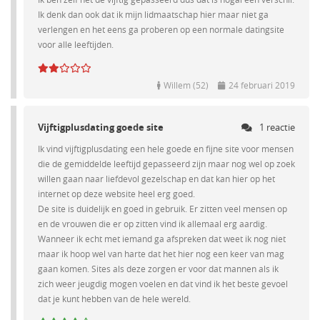
Ik ben zelf net de vijftig gepasseerd dus dat is nogal een verschil.
Ik denk dan ook dat ik mijn lidmaatschap hier maar niet ga
verlengen en het eens ga proberen op een normale datingsite
voor alle leeftijden.
Willem (52)
24 februari 2019
Vijftigplusdating goede site
1 reactie
Ik vind vijftigplusdating een hele goede en fijne site voor mensen
die de gemiddelde leeftijd gepasseerd zijn maar nog wel op zoek
willen gaan naar liefdevol gezelschap en dat kan hier op het
internet op deze website heel erg goed.
De site is duidelijk en goed in gebruik. Er zitten veel mensen op
en de vrouwen die er op zitten vind ik allemaal erg aardig.
Wanneer ik echt met iemand ga afspreken dat weet ik nog niet
maar ik hoop wel van harte dat het hier nog een keer van mag
gaan komen. Sites als deze zorgen er voor dat mannen als ik
zich weer jeugdig mogen voelen en dat vind ik het beste gevoel
dat je kunt hebben van de hele wereld.