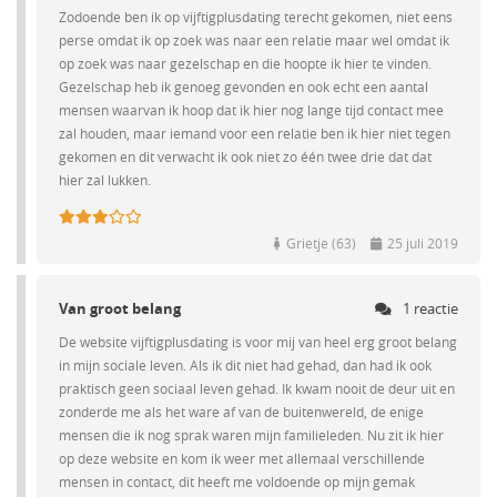
Zodoende ben ik op vijftigplusdating terecht gekomen, niet eens
perse omdat ik op zoek was naar een relatie maar wel omdat ik
op zoek was naar gezelschap en die hoopte ik hier te vinden.
Gezelschap heb ik genoeg gevonden en ook echt een aantal
mensen waarvan ik hoop dat ik hier nog lange tijd contact mee
zal houden, maar iemand voor een relatie ben ik hier niet tegen
gekomen en dit verwacht ik ook niet zo één twee drie dat dat
hier zal lukken.
Grietje (63)
25 juli 2019
Van groot belang
1 reactie
De website vijftigplusdating is voor mij van heel erg groot belang
in mijn sociale leven. Als ik dit niet had gehad, dan had ik ook
praktisch geen sociaal leven gehad. Ik kwam nooit de deur uit en
zonderde me als het ware af van de buitenwereld, de enige
mensen die ik nog sprak waren mijn familieleden. Nu zit ik hier
op deze website en kom ik weer met allemaal verschillende
mensen in contact, dit heeft me voldoende op mijn gemak