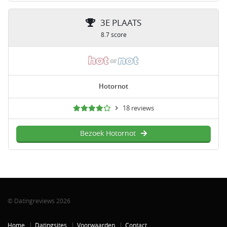
3E PLAATS
8.7 score
Hotornot
18 reviews
Bezoek Hotornot
© Datingreviews 2026
Home
Datingsites
Voorwaarden
Contact