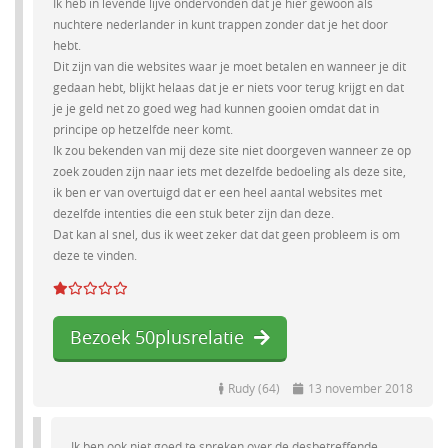
Ik heb in levende lijve ondervonden dat je hier gewoon als
nuchtere nederlander in kunt trappen zonder dat je het door
hebt.
Dit zijn van die websites waar je moet betalen en wanneer je dit
gedaan hebt, blijkt helaas dat je er niets voor terug krijgt en dat
je je geld net zo goed weg had kunnen gooien omdat dat in
principe op hetzelfde neer komt.
Ik zou bekenden van mij deze site niet doorgeven wanneer ze op
zoek zouden zijn naar iets met dezelfde bedoeling als deze site,
ik ben er van overtuigd dat er een heel aantal websites met
dezelfde intenties die een stuk beter zijn dan deze.
Dat kan al snel, dus ik weet zeker dat dat geen probleem is om
deze te vinden.
Bezoek 50plusrelatie
Rudy (64)
13 november 2018
Ik ben ook niet goed te spreken over de desbetreffende