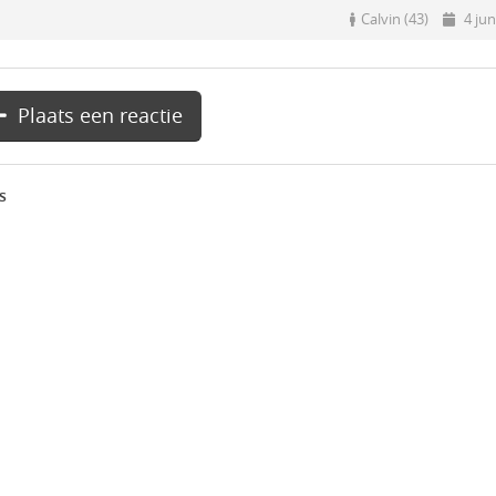
Calvin (43)
4 jun
Plaats een reactie
s