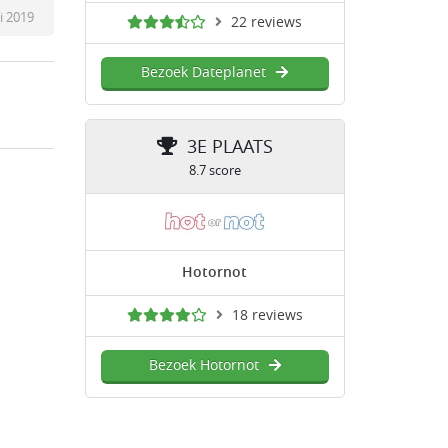
i 2019
22 reviews
Bezoek Dateplanet
3E PLAATS
8.7 score
Hotornot
18 reviews
Bezoek Hotornot