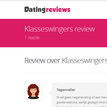
Klasseswingers review
1 reactie
Review over
Klasseswinger
Tegenvaller
Ik wil geen negatieveling of een her
goede website, eerlijk gezegd vind 