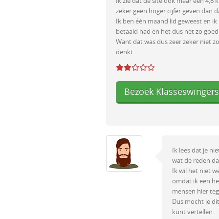
Ik zie dat de site ook maar een 4,8 
zeker geen hoger cijfer geven dan da
Ik ben één maand lid geweest en ik 
betaald had en het dus net zo goe
Want dat was dus zeer zeker niet zo.
denkt.
Bezoek Klasseswingers
Ik lees dat je n
wat de reden daa
Ik wil het niet 
omdat ik een he
mensen hier teg
Dus mocht je dit
kunt vertellen.