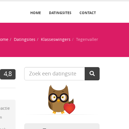
HOME
DATINGSITES
CONTACT
ome
Datingsites
Klasseswingers
Tegenvaller
4,8
eactie
en