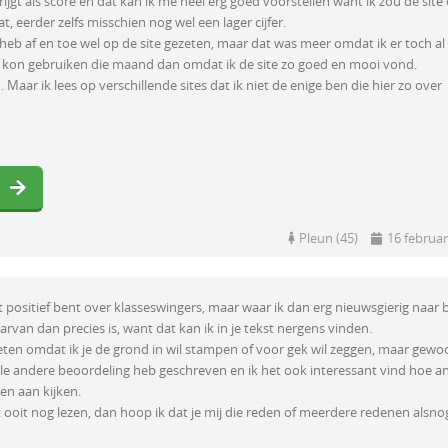
krijgt als score en dat kan ik me heel erg goed voorstellen want ik zou de site
t, eerder zelfs misschien nog wel een lager cijfer.
heb af en toe wel op de site gezeten, maar dat was meer omdat ik er toch al
d kon gebruiken die maand dan omdat ik de site zo goed en mooi vond.
 Maar ik lees op verschillende sites dat ik niet de enige ben die hier zo over
Pleun (45)
16 februar
iet positief bent over klasseswingers, maar waar ik dan erg nieuwsgierig naar 
rvan dan precies is, want dat kan ik in je tekst nergens vinden.
weten omdat ik je de grond in wil stampen of voor gek wil zeggen, maar gew
le andere beoordeling heb geschreven en ik het ook interessant vind hoe a
en aan kijken.
 ooit nog lezen, dan hoop ik dat je mij die reden of meerdere redenen alsno