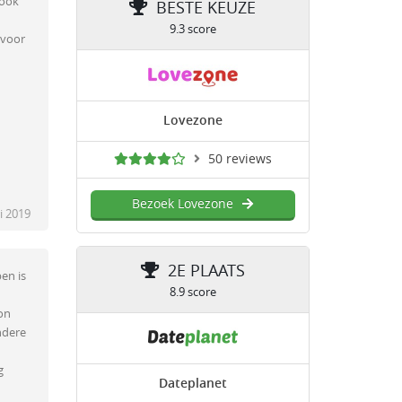
 ook
BESTE KEUZE
9.3 score
 voor
Lovezone
50 reviews
Bezoek Lovezone
i 2019
2E PLAATS
ben is
8.9 score
oon
ndere
g
Dateplanet