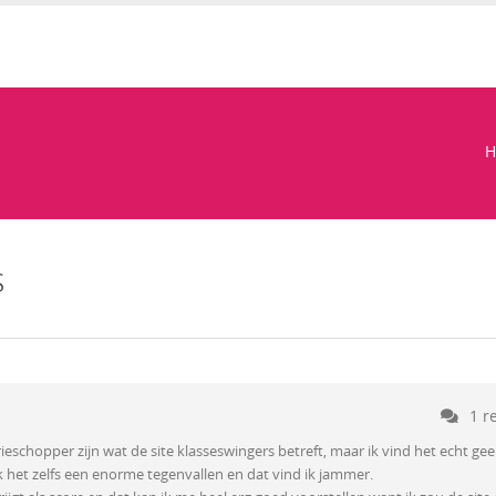
H
s
1 r
rieschopper zijn wat de site klasseswingers betreft, maar ik vind het echt ge
ik het zelfs een enorme tegenvallen en dat vind ik jammer.