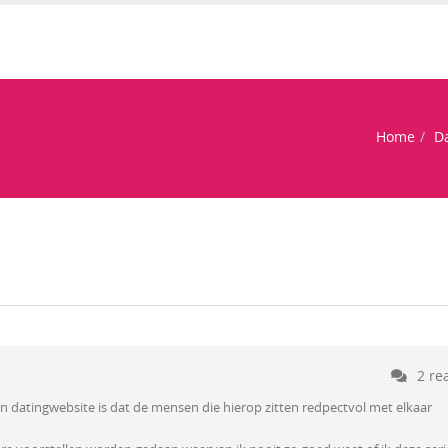
Home
Da
2 re
een datingwebsite is dat de mensen die hierop zitten redpectvol met elkaar