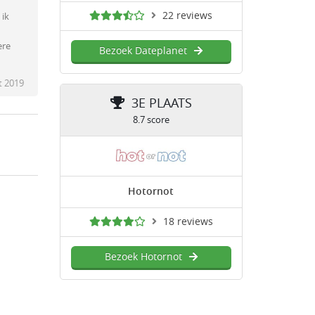
22 reviews
 ik
ere
Bezoek Dateplanet
t 2019
3E PLAATS
8.7 score
Hotornot
18 reviews
Bezoek Hotornot