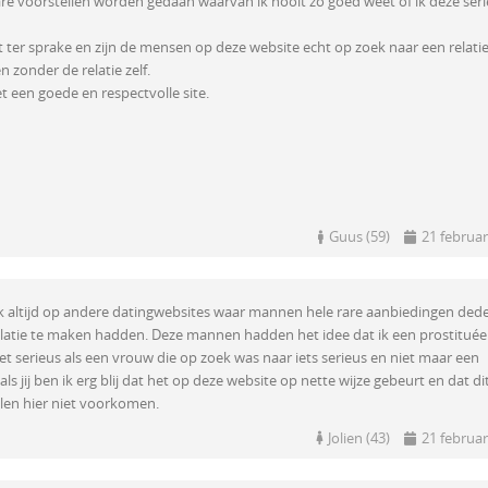
are voorstellen worden gedaan waarvan ik nooit zo goed weet of ik deze ser
t ter sprake en zijn de mensen op deze website echt op zoek naar een relati
n zonder de relatie zelf.
et een goede en respectvolle site.
Guus (59)
21 februar
ok altijd op andere datingwebsites waar mannen hele rare aanbiedingen ded
elatie te maken hadden. Deze mannen hadden het idee dat ik een prostitué
t serieus als een vrouw die op zoek was naar iets serieus en niet maar een
als jij ben ik erg blij dat het op deze website op nette wijze gebeurt en dat di
alen hier niet voorkomen.
Jolien (43)
21 februar