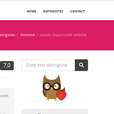
HOME
DATINGSITES
CONTACT
tingsites
Nextlove
Goede respectvolle website
7,0
acties