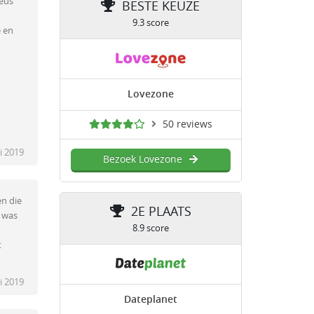
ieus
BESTE KEUZE
9.3 score
e en
Lovezone
50 reviews
i 2019
Bezoek Lovezone
en die
2E PLAATS
e was
8.9 score
t
i 2019
Dateplanet