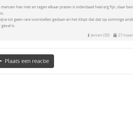
mensen hier met en tegen elkaar praten is inderdaad heel erg fijn, daar ben
ns.
bijna tot geen rare voorstellen gedaan en het klopt dat dat op sommige and
 geval is.
Jeroen (50)
27 maar
Plaats een reactie