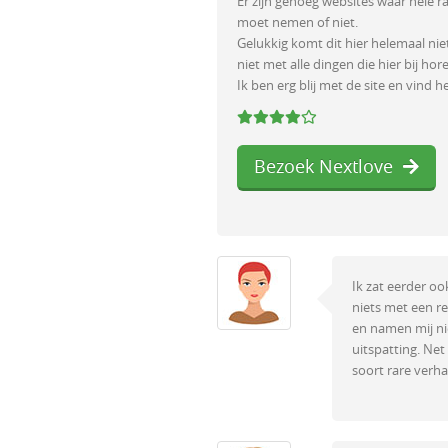
Er zijn genoeg websites waar hele r
moet nemen of niet.
Gelukkig komt dit hier helemaal nie
niet met alle dingen die hier bij hore
Ik ben erg blij met de site en vind h
Bezoek Nextlove
Ik zat eerder o
niets met een r
en namen mij nie
uitspatting. Net 
soort rare verh