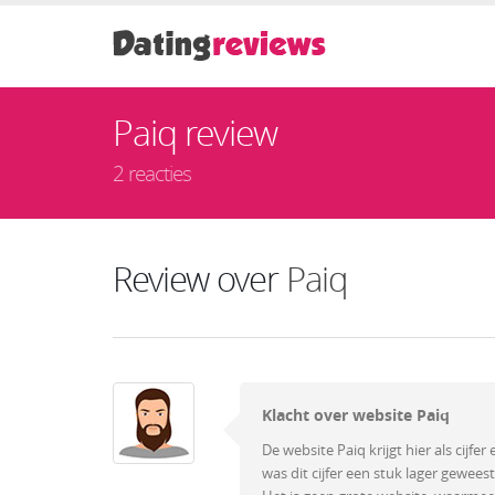
Paiq review
2 reacties
Review over
Paiq
Klacht over website Paiq
De website Paiq krijgt hier als cijfe
was dit cijfer een stuk lager gewees