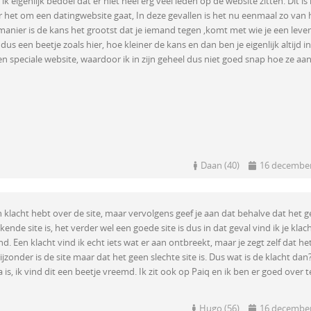
 eigenlijk bedoel dat er niet heel erg veel leden op de website zitten. Dit is 
r het om een datingwebsite gaat, In deze gevallen is het nu eenmaal zo van
anier is de kans het grootst dat je iemand tegen ,komt met wie je een leven
s een beetje zoals hier, hoe kleiner de kans en dan ben je eigenlijk altijd in
een speciale website, waardoor ik in zijn geheel dus niet goed snap hoe ze aan
Daan (40)
16 december
en klacht hebt over de site, maar vervolgens geef je aan dat behalve dat het 
ende site is, het verder wel een goede site is dus in dat geval vind ik je klach
d. Een klacht vind ik echt iets wat er aan ontbreekt, maar je zegt zelf dat he
ijzonder is de site maar dat het geen slechte site is. Dus wat is de klacht dan?
 is, ik vind dit een beetje vreemd. Ik zit ook op Paiq en ik ben er goed over t
Hugo (56)
16 december