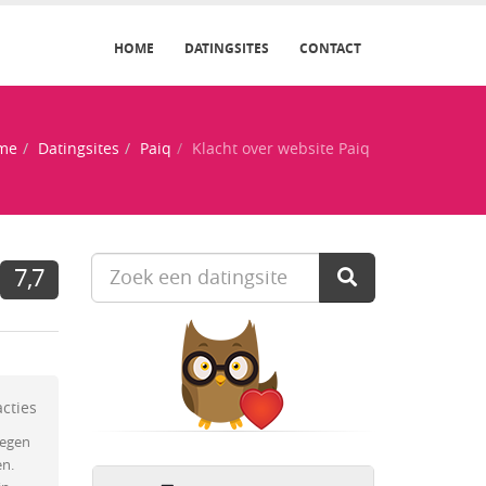
HOME
DATINGSITES
CONTACT
me
Datingsites
Paiq
Klacht over website Paiq
7,7
acties
elegen
en.