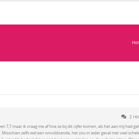
Ho
2 re
r een 7,7 maar ik vraag me af hoe ze bij dit cijfer komen, als het aan mij had g
t. Misschien zelfs wel een onvoldoende, het zou in ieder geval niet veel schel