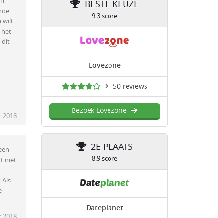
in
BESTE KEUZE
 hoe
9.3 score
 wilt
 het
 dit
Lovezone
50 reviews
Bezoek Lovezone
 2018
2E PLAATS
geen
8.9 score
t niet
t
 Als
e
Dateplanet
 2018