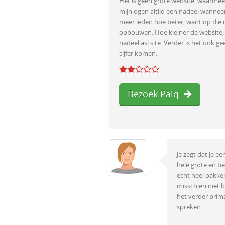
Het is geen grote website, waarmee ik
mijn ogen altijd een nadeel wannee
meer leden hoe beter, want op die m
opbouwen. Hoe kleiner de website, du
nadeel asl site. Verder is het ook g
cijfer komen.
Bezoek Paiq
Je zegt dat je e
hele grote en bek
echt heel pakken
misschien niet b
het verder prima
spreken.