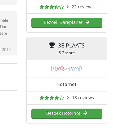
22 reviews
 hele
Bezoek Dateplanet
 Dat
htere
3E PLAATS
t 2019
8.7 score
Hotornot
18 reviews
Bezoek Hotornot