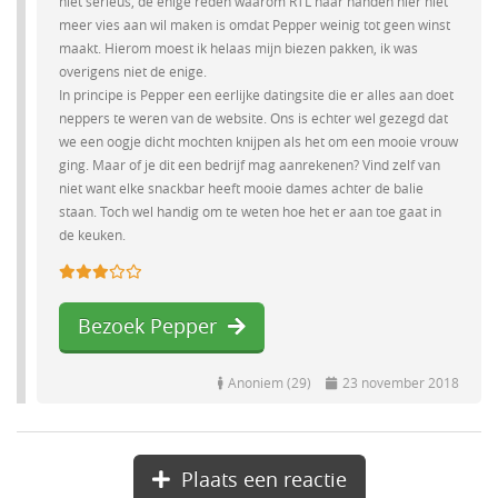
niet serieus, de enige reden waarom RTL haar handen hier niet
meer vies aan wil maken is omdat Pepper weinig tot geen winst
maakt. Hierom moest ik helaas mijn biezen pakken, ik was
overigens niet de enige.
In principe is Pepper een eerlijke datingsite die er alles aan doet
neppers te weren van de website. Ons is echter wel gezegd dat
we een oogje dicht mochten knijpen als het om een mooie vrouw
ging. Maar of je dit een bedrijf mag aanrekenen? Vind zelf van
niet want elke snackbar heeft mooie dames achter de balie
staan. Toch wel handig om te weten hoe het er aan toe gaat in
de keuken.
Bezoek Pepper
Anoniem (29)
23 november 2018
Plaats een reactie