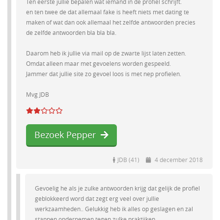
Ten eerste jullie bepalen wat iemand in de profiel schrijft.
en ten twee de dat allemaal fake is heeft niets met dating te
maken of wat dan ook allemaal het zelfde antwoorden precies
de zelfde antwoorden bla bla bla.
Daarom heb ik jullie via mail op de zwarte lijst laten zetten.
Omdat alleen maar met gevoelens worden gespeeld.
Jammer dat jullie site zo gevoel loos is met nep profielen.
Mvg JDB
Bezoek Pepper
JDB (41)
4 december 2018
Gevoelig he als je zulke antwoorden krijg dat gelijk de profiel
geblokkeerd word dat zegt erg veel over jullie
werkzaamheden.. Gelukkig heb ik alles op geslagen en zal
stappen ondernemen tegen zulke praktijken.