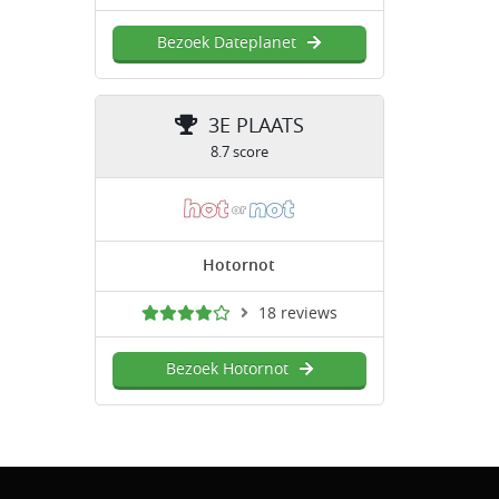
Bezoek Dateplanet
3E PLAATS
8.7 score
Hotornot
18 reviews
Bezoek Hotornot