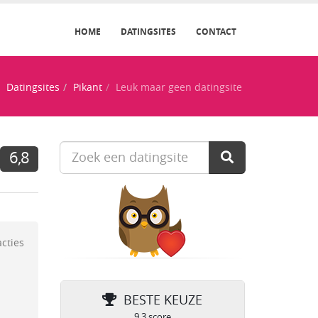
HOME
DATINGSITES
CONTACT
Datingsites
Pikant
Leuk maar geen datingsite
6,8
acties
BESTE KEUZE
9.3 score