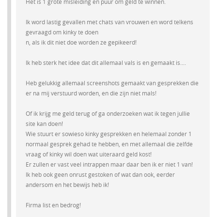
Het is 1 grote misleiding en puur om geld te winnen.
Ik word lastig gevallen met chats van vrouwen en word telkens
gevraagd om kinky te doen
n, als ik dit niet doe worden ze gepikeerd!
Ik heb sterk het idee dat dit allemaal vals is en gemaakt is....
Heb gelukkig allemaal screenshots gemaakt van gesprekken die
er na mij verstuurd worden, en die zijn niet mals!
Of ik krijg me geld terug of ga onderzoeken wat ik tegen jullie
site kan doen!
Wie stuurt er sowieso kinky gesprekken en helemaal zonder 1
normaal gesprek gehad te hebben, en met allemaal die zelfde
vraag of kinky wil doen wat uiteraard geld kost!
Er zullen er vast veel intrappen maar daar ben ik er niet 1 van!
Ik heb ook geen onrust gestoken of wat dan ook, eerder
andersom en het bewijs heb ik!
Firma list en bedrog!