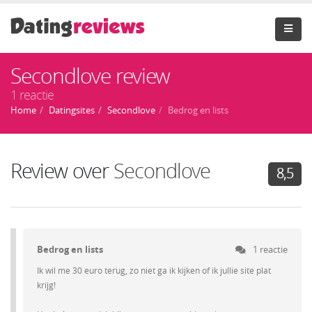
Secondlove review
1 reactie
Home
Datingsites
Secondlove
Bedrog en lists
Review over
Secondlove
8,5
Bedrog en lists
1 reactie
Ik wil me 30 euro terug, zo niet ga ik kijken of ik jullie site plat
krijg!