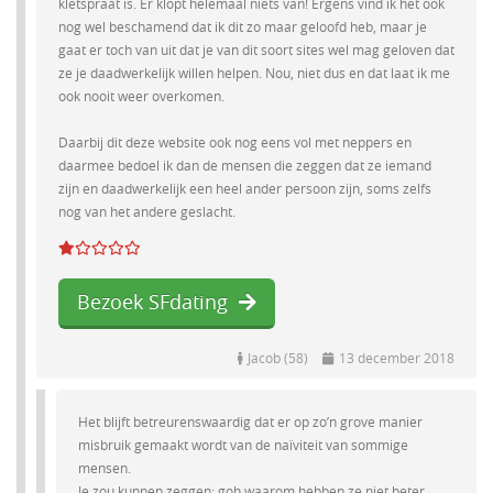
kletspraat is. Er klopt helemaal niets van! Ergens vind ik het ook
nog wel beschamend dat ik dit zo maar geloofd heb, maar je
gaat er toch van uit dat je van dit soort sites wel mag geloven dat
ze je daadwerkelijk willen helpen. Nou, niet dus en dat laat ik me
ook nooit weer overkomen.
Daarbij dit deze website ook nog eens vol met neppers en
daarmee bedoel ik dan de mensen die zeggen dat ze iemand
zijn en daadwerkelijk een heel ander persoon zijn, soms zelfs
nog van het andere geslacht.
Bezoek SFdating
Jacob (58)
13 december 2018
Het blijft betreurenswaardig dat er op zo’n grove manier
misbruik gemaakt wordt van de naïviteit van sommige
mensen.
Je zou kunnen zeggen; goh waarom hebben ze niet beter