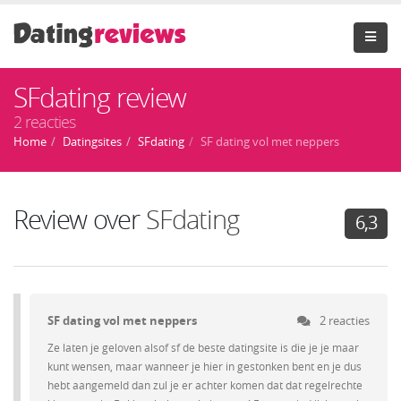
SFdating review
2 reacties
Home
Datingsites
SFdating
SF dating vol met neppers
Review over
SFdating
6,3
SF dating vol met neppers
2 reacties
Ze laten je geloven alsof sf de beste datingsite is die je je maar
kunt wensen, maar wanneer je hier in gestonken bent en je dus
hebt aangemeld dan zul je er achter komen dat dat regelrechte