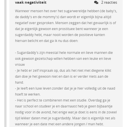
vaak negativiteit
2 reacties
Wanneer mensen het over het sugarwereldje hebben (de baby's,
de daddy's en de mommy's) dan wordt er eigenlijk bijna altijd
negatief over gesproken. Mensen zeggen dat het gevaarlijk is of
dat je eigenlijk gewoon een prostituee bent wanneer je een
sugerdaddy hebt, maar nooit worden de positieve kanten
hiervan belicht en dat ga ik nu dus doen:
- Sugardaddy's zijn meestal hele normale en lieve mannen die
ook gewoon gezelschap willen hebben van een leuke en lieve
vrouw
- Je hebt er zelf inspraak op, dus als het niet met diegene klikt
dan doe je het gewoon niet en dan is er verder niets aan de
hand.
- Je leeft een luxe leven zonder dat je je hier volledig uit de naad
hoeft te werken.
- Het is perfect te combineren met een studie. Overdag ga je
naar school en studeer je en daarnaast heb je geen bijbaantje
nodig voor in de avond, het enige wat je doet is eens in de zoveel
tijd lekker daten met je sugardaddy. Maar dat is eigenlijk net als
wanneer je een date met een andere jongen / man hebt.