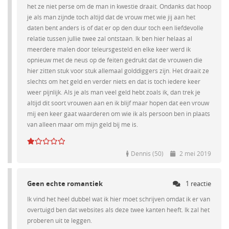
het ze niet perse om de man in kwestie draait. Ondanks dat hoop
je als man zijnde toch altijd dat de vrouw met wie jij aan het
daten bent anders is of dat er op den duur toch een liefdevolle
relatie tussen jullie twee zal ontstaan. Ik ben hier helaas al
meerdere malen door teleursgesteld en elke keer werd ik
opnieuw met de neus op de feiten gedrukt dat de vrouwen die
hier zitten stuk voor stuk allemaal golddiggers zijn. Het draait ze
slechts om het geld en verder niets en dat is toch iedere keer
weer pijnlijk. Als je als man veel geld hebt zoals ik, dan trek je
altijd dit soort vrouwen aan en ik blijf maar hopen dat een vrouw
mij een keer gaat waarderen om wie ik als persoon ben in plaats
van alleen maar om mijn geld bij me is.
Dennis (50)
2 mei 2019
Geen echte romantiek
1 reactie
Ik vind het heel dubbel wat ik hier moet schrijven omdat ik er van
overtuigd ben dat websites als deze twee kanten heeft. Ik zal het
proberen uit te leggen.