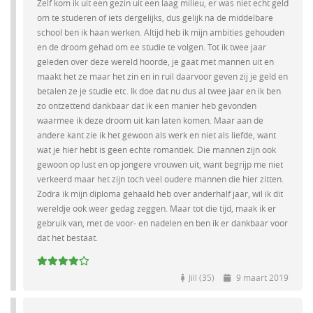
Zelf kom ik uit een gezin uit een laag milieu, er was niet echt geld
om te studeren of iets dergelijks, dus gelijk na de middelbare
school ben ik haan werken. Altijd heb ik mijn ambities gehouden
en de droom gehad om ee studie te volgen. Tot ik twee jaar
geleden over deze wereld hoorde, je gaat met mannen uit en
maakt het ze maar het zin en in ruil daarvoor geven zij je geld en
betalen ze je studie etc. Ik doe dat nu dus al twee jaar en ik ben
zo ontzettend dankbaar dat ik een manier heb gevonden
waarmee ik deze droom uit kan laten komen. Maar aan de
andere kant zie ik het gewoon als werk en niet als liefde, want
wat je hier hebt is geen echte romantiek. Die mannen zijn ook
gewoon op lust en op jongere vrouwen uit, want begrijp me niet
verkeerd maar het zijn toch veel oudere mannen die hier zitten.
Zodra ik mijn diploma gehaald heb over anderhalf jaar, wil ik dit
wereldje ook weer gedag zeggen. Maar tot die tijd, maak ik er
gebruik van, met de voor- en nadelen en ben ik er dankbaar voor
dat het bestaat.
Jill (35)
9 maart 2019